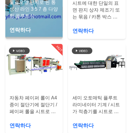
하
물결모양 판지로 된 통
시트에 대한 단일의 표
생산 라인 3 5 7 층 다양
여
면 판지 상자 제조기 또
한 플루트식
는 묶음 / 카톤 박스 제
조기
연락하다
연락하다
공
장
HOT
여
행
품
자동차 페이퍼 롤이 A4
세미 오토매틱 플루트
질
종이 절단기에 절단기 /
라미네이터 기계 / 시트
관
페이퍼 롤을 시트로 덮
가 적층기를 시트로 덮
습니다
습니다
리
연락하다
연락하다