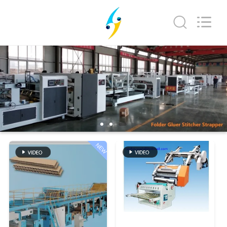
©
2020
-
2026
YUSH
CARTON
MACHINE
COMPANY.
집
All
Rights
Reserved.
제
품
우
NEW
리
에
대