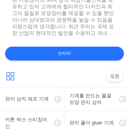
를
유하고 있어 고객에게 합리적인 디자인과 최
고의 품질로 포장장비를 제공할 수 있을 뿐만
요
아니라 상대방과의 경쟁력을 높일 수 있음을
청
자랑스럽게 생각합니다. 최근 우리는 국제 포
장 산업의 현대적인 발전을 수용하고 국내 및
하
해외 시장의 요구를 충족시키기 위해 제조뿐
만 아니라 첨단 R&D에 더 많은 관심을 기울이
다
고 있습니다.회사는 R&D 센터 및 판매 후 서
연락처!
비스 팀의 건물에 많은 투자를 했습니다.회사
는 워크샵을 확장하고 제품 유형을 늘려 제품
사
재고가없고 고객의 불만이 없습니다. 제품의
모든
품질과 서비스를 유지한다는 전제하에 우리는
이
신뢰성에 큰 중점을 두고 항상 "신뢰성 우선
트
및 고객 지향"의 원칙을 고수합니다.우리는 고
기계를 만드는 물결
판지 상자 제조 기계
객의 이익을 위해 최고 품질의 제품과 서비스
모양 판지 상자
맵
를 모든 고객에게 제공할 것입니다.현재 우리
는 신속한 납품과 안정적인 품질로 판지 제조
기업의 신뢰를 얻었습니다. 진심으로, 친구 및
카톤 박스 스티칭머
PRIVACY
판지 폴더 gluer 기계
고객 목록에 가입하신 것을 환영합니다. 최고
신